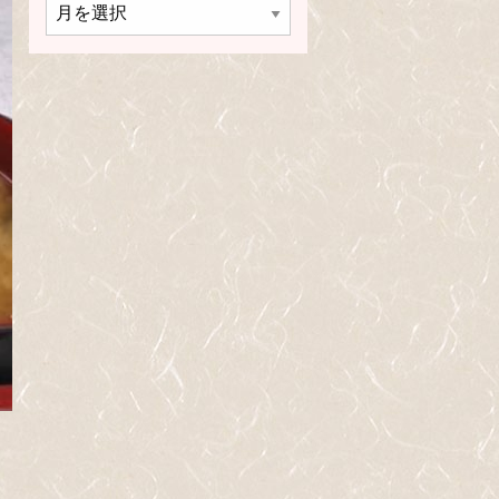
年
月
別