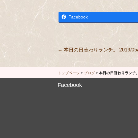
Facebook
投
←
本日の日替わりランチ。 2019/05/
稿
ナ
トップページ
>
ブログ
>
本日の日替わりランチ。 20
ビ
Facebook
ゲ
ー
シ
ョ
ン